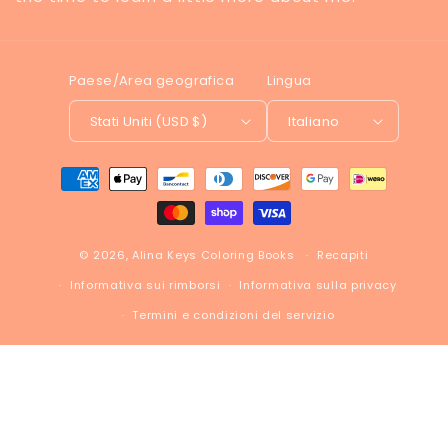
Paese/Area geografica
Lingua
Stati Uniti (USD $)
Italiano
Metodi
di
pagamento
© 2026,
Alina Keys Coloring Books
Recapiti
Informativa sui rimborsi
Informativa sulla privacy
Termini e condizioni del servizio